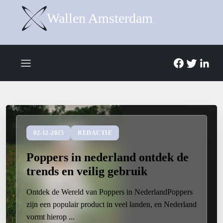
Wallen Amsterdam
02-12-2025
REDACTIE
Poppers in nederland ontdek de
trends en veilig gebruik
Ontdek de Wereld van Poppers in NederlandPoppers
zijn een populair product in veel landen, en Nederland
vormt hierop ...